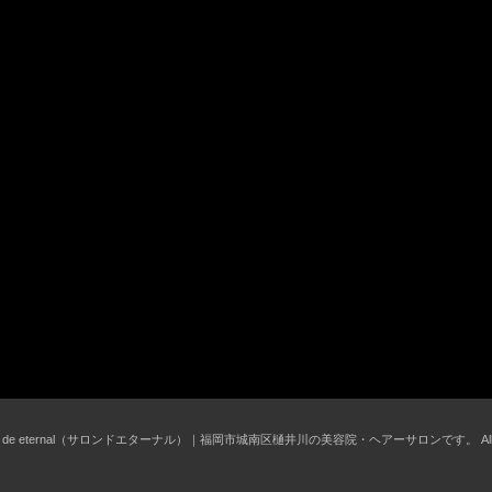
 salon de eternal（サロンドエターナル）｜福岡市城南区樋井川の美容院・ヘアーサロンです。 All Righ